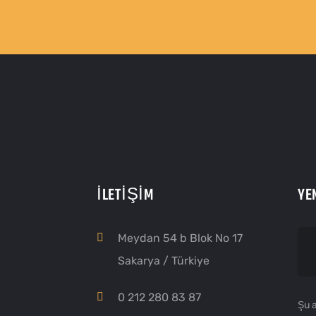
İLETIŞIM
YE
Meydan 54 b Blok No 17
Sakarya / Türkiye
0 212 280 83 87
Şu a