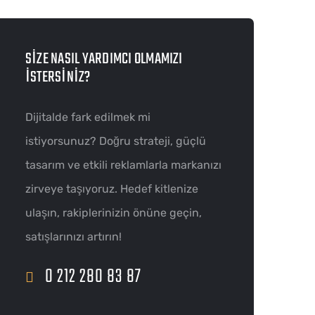
SIZE NASIL YARDIMCI OLMAMIZI
ISTERSINIZ?
Dijitalde fark edilmek mi
istiyorsunuz? Doğru strateji, güçlü
tasarım ve etkili reklamlarla markanızı
zirveye taşıyoruz. Hedef kitlenize
ulaşın, rakiplerinizin önüne geçin,
satışlarınızı artırın!
0 212 280 83 87