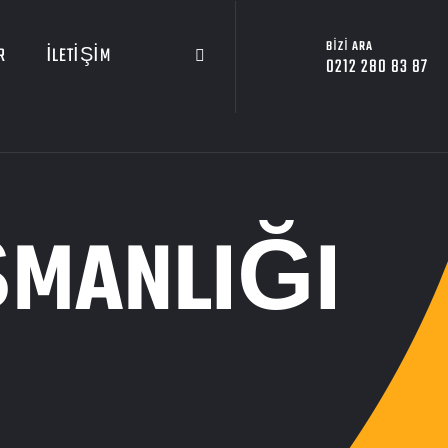
BIZI ARA
R
İLETIŞIM
0212 280 83 87
ŞMANLIĞI
I